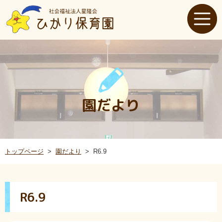
園だより
トップページ
園だより
R6.9
R6.9